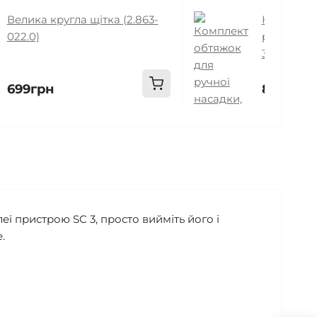
Велика кругла щітка (2.863-
Комплект
022.0)
ручної нас
344.0)
699грн
899грн
ї пристрою SC 3, просто вийміть його і
.