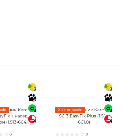
3
3
3
3
жів
Хіт продажів
3
3
4
4
0
0