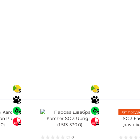
3
3
3
3
Хіт прода
3
3
4
4
0