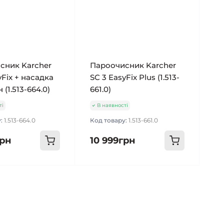
сник Karcher
Пароочисник Karcher
yFix + насадка
SC 3 EasyFix Plus (1.513-
 (1.513-664.0)
661.0)
ті
В наявності
у:
1.513-664.0
Код товару:
1.513-661.0
грн
10 999грн