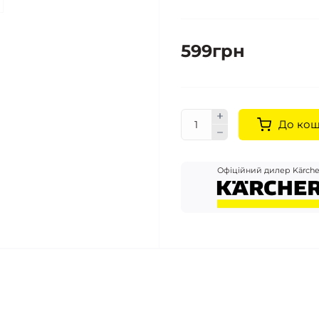
599грн
До ко
Офіційний дилер Kärche