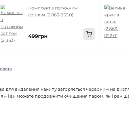
Комплект з потужним
соплом (2.863-263.0)
499грн
оплата
а для видалення накипу загоряється червоним на диспле
ня – і ви можете продовжити очищення паром, як і раніше