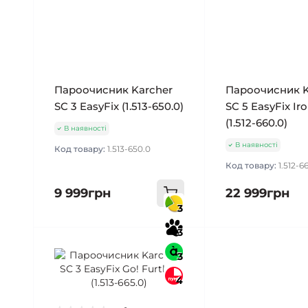
Пароочисник Karcher
Пароочисник K
SC 3 EasyFix (1.513-650.0)
SC 5 EasyFix Ir
(1.512-660.0)
В наявності
В наявності
Код товару:
1.513-650.0
Код товару:
1.512-6
9 999грн
22 999грн
3
3
3
4