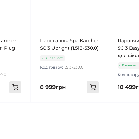
archer
Парова швабра Karcher
Пароочи
on Plug
SC 3 Upright (1.513-530.0)
SC 3 Eas
для вікон
В наявності
В наявнос
Код товару:
1.513-530.0
60.0
Код товар
8 999грн
10 499