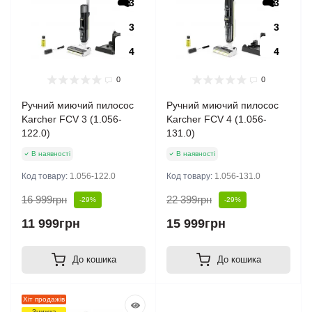
3
3
3
3
4
4
0
0
Ручний миючий пилосос
Ручний миючий пилосос
Karcher FCV 3 (1.056-
Karcher FCV 4 (1.056-
122.0)
131.0)
В наявності
В наявності
Код товару:
1.056-122.0
Код товару:
1.056-131.0
16 999грн
22 399грн
-29%
-29%
11 999грн
15 999грн
До кошика
До кошика
Хіт продажів
Знижка