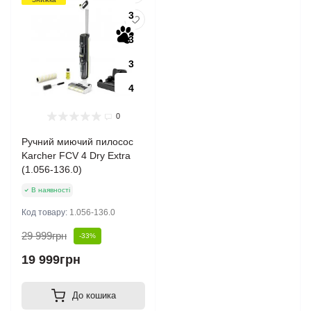
3
3
3
4
0
Ручний миючий пилосос
Karcher FCV 4 Dry Extra
(1.056-136.0)
В наявності
Код товару:
1.056-136.0
29 999грн
-33%
19 999грн
До кошика