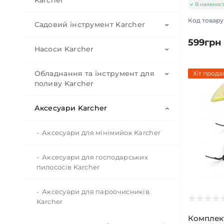
В наявност
Код товару
Садовий інструмент Karcher
599грн
Насоси Karcher
Акумуляторна газонокосарка
Karcher
Обладнання та інструмент для
Дренажні насоси Karcher
Хіт прода
поливу Karcher
Акумуляторний тример Karcher
Садові насоси. Водяні насоси для
Аксесуари Karcher
дому
Акумуляторний кущоріз Karcher
Автоматичний полив
Акумуляторні ножиці Karcher
Насадки і розпилювальні трубки
Аксесуари для мінімийок Karcher
Акумуляторний пристрій для
Дощувачі і розбризкувачі для
Аксесуари для господарських
видаллення бур'янів Karcher
поливу
пилососів Karcher
Акумуляторна повітродувка Karcher
З'єднувачі та конектори для систем
Аксесуари для пароочисників
поливу
Karcher
Акумуляторна ланцюгова пила
Комплек