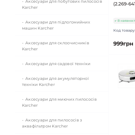
Karcher
Шланги
Аксесуари для побутових пилососів
(2.269-641
Karcher
Акумуляторний секатор і садова
Шланги, возики для шлангів
В наявност
шабельна пила Karcher
Аксесуари для підлогомийних
машин Karcher
Код товару
Система зрошування Kärcher Rain
System™
Акумуляторний обприскувач
Karcher
Аксесуари для склоочисників
999грн
Karcher
Акумуляторний
багатофункціональний ліхтар
Аксесуари для садової техніки
Karcher
Аксесуари для акумуляторної
техніки Karcher
Аксесуари для миючих пилососів
Karcher
Аксесуари для пилососів з
аквафільтром Karcher