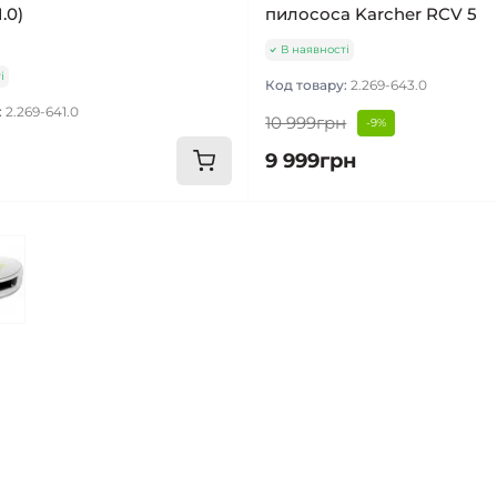
.0)
пилососа Karcher RCV 5
В наявності
і
Код товару:
2.269-643.0
:
2.269-641.0
10 999грн
-9%
9 999грн