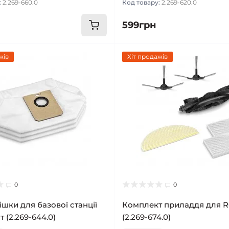
:
2.269-660.0
Код товару:
2.269-620.0
599грн
жів
Хіт продажів
0
0
ішки для базової станції
Комплект приладдя для R
 (2.269-644.0)
(2.269-674.0)