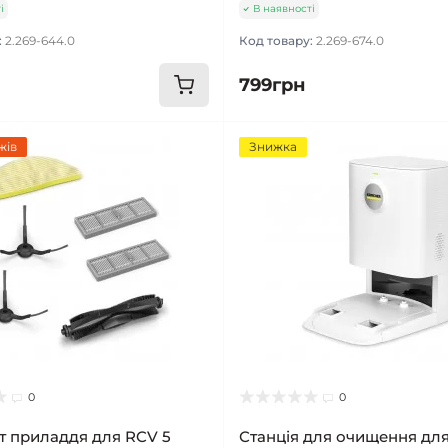
і
В наявності
:
2.269-644.0
Код товару:
2.269-674.0
799грн
жів
Знижка
0
0
т приладдя для RCV 5
Станція для очищення для