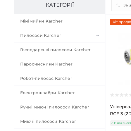
КАТЕГОРІЇ
Мінімийки Karcher
Хіт прода
Пилососи Karcher
Господарські пилососи Karcher
Мішкові пилососи Karcher
Пароочисники Karcher
Циклонні пилососи Karcher
Робот-пилосос Karcher
Акумуляторні пилососи Karcher
Електрошвабри Karcher
Пилососи з аквафільтром Karcher
Універса
Ручні миючі пилососи Karcher
Паропилососи Karcher
RCF 3 (2.
Миючі пилососи Karcher
В наявност