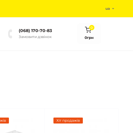
ua
0
(068) 170-70-83
Замовити дзвінок
0грн
жів
Хіт продажів