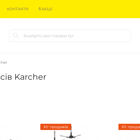
КОНТАКТИ
🔖АКЦІЇ
cher
ів Karcher
Хіт продажів
Хіт прода