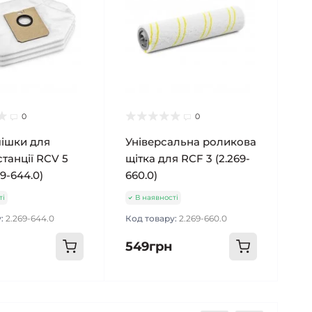
0
0
мішки для
Універсальна роликова
станції RCV 5
щітка для RCF 3 (2.269-
69-644.0)
660.0)
ті
В наявності
у:
2.269-644.0
Код товару:
2.269-660.0
549грн