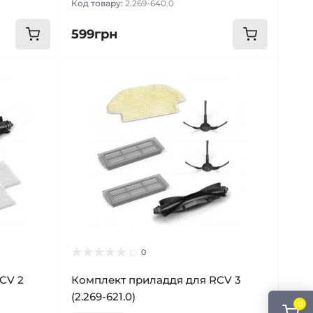
Код товару:
2.269-640.0
599грн
0
CV 2
Комплект приладдя для RCV 3
(2.269-621.0)
0