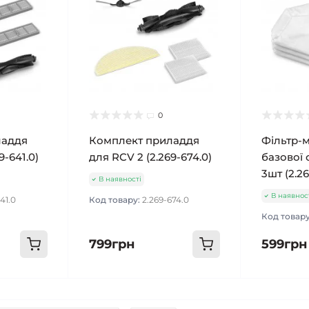
0
ладдя
Комплект приладдя
Фільтр-
9-641.0)
для RCV 2 (2.269-674.0)
базової 
3шт (2.2
В наявності
В наявнос
41.0
Код товару:
2.269-674.0
Код товар
799грн
599грн