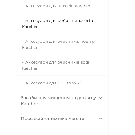
Аксесуари для насосів Karcher
Аксесуари для робот-пилососів
Karcher
Аксесуари для очисників повітря
Karcher
Аксесуари для очисників води
Karcher
Аксесуари для PCL та WRE
Засоби для чищення та догляду
Karcher
Професійна техніка Karcher
Автохімія Karcher
Чистячі засоби для мінімийок
Апарати високого тиску Karcher