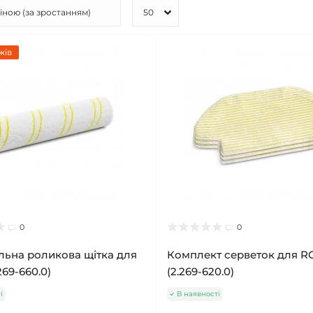
жів
0
0
льна роликова щітка для
Комплект серветок для R
269-660.0)
(2.269-620.0)
і
В наявності