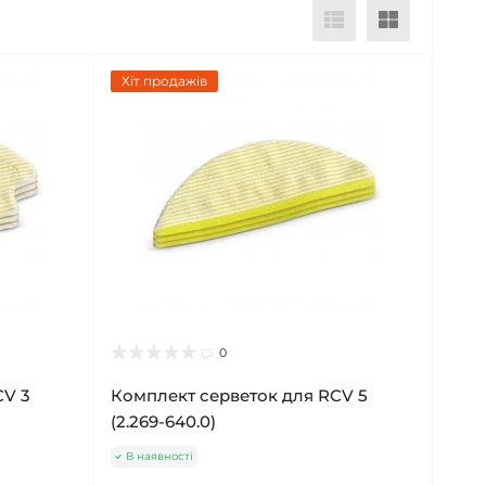
Хіт продажів
0
CV 3
Комплект серветок для RCV 5
(2.269-640.0)
В наявності