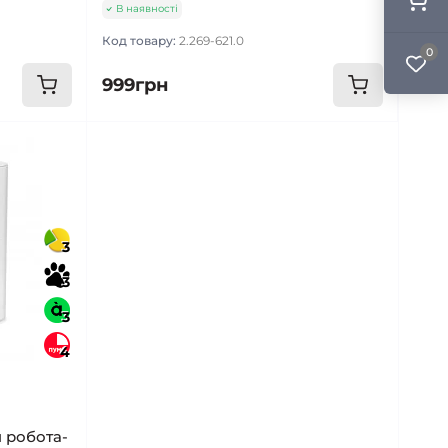
В наявності
Код товару:
2.269-621.0
0
999грн
3
3
3
4
 робота-