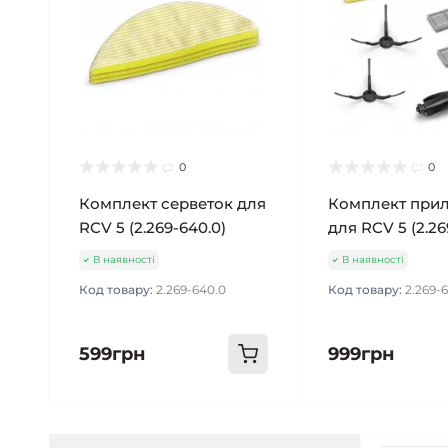
0
0
Комплект серветок для
Комплект при
RCV 5 (2.269-640.0)
для RCV 5 (2.26
В наявності
В наявності
Код товару:
2.269-640.0
Код товару:
2.269-6
599грн
999грн