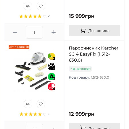
15 999грн
2
До кошика
Хіт продажів
Пароочисник Karcher
SC 4 EasyFix (1.512-
3
630.0)
3
В наявності
Код товару:
1.512-630.0
3
4
12 999грн
1
До кошика