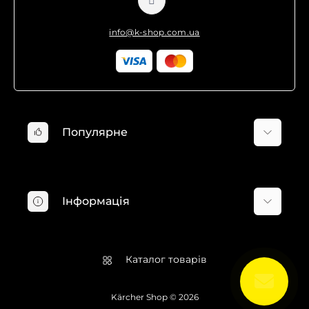
info@k-shop.com.ua
Популярне
Мінімийки Karcher
Пилососи Karcher
Інформація
Господарські пилососи Karcher
Пароочисники Karcher
Про компанію
Електрошвабри Karcher
Доставка та оплата
Каталог товарів
Віконні пилососи Karcher
Гарантія та повернення
Професійні пилососи Karcher
Угода користувача
Kärcher Shop © 2026
Аксесуари Karcher