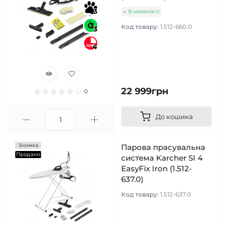
3
В наявності
Код товару:
1.512-660.0
3
4
22 999грн
0
До кошика
Знижка
Парова прасувальна
Продано
система Karcher SI 4
EasyFix Iron (1.512-
637.0)
Код товару:
1.512-637.0