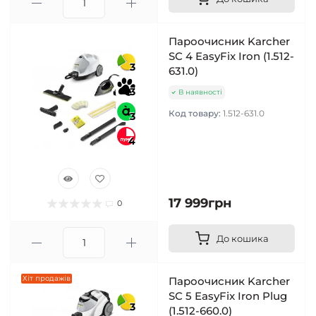
Пароочисник Karcher
SC 4 EasyFix Iron (1.512-
3
631.0)
3
В наявності
Код товару:
1.512-631.0
3
4
17 999грн
0
До кошика
Хіт продажів
Пароочисник Karcher
SC 5 EasyFix Iron Plug
3
(1.512-660.0)