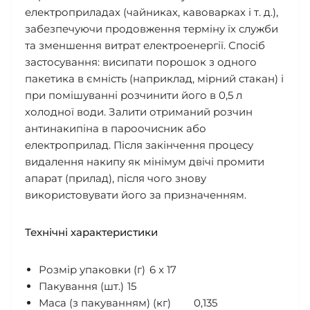
електроприладах (чайниках, кавоварках і т. д.),
забезпечуючи продовження терміну їх служби
та зменшення витрат електроенергії. Спосіб
застосування: висипати порошок з одного
пакетика в ємність (наприклад, мірний стакан) і
при помішуванні розчинити його в 0,5 л
холодної води. Залити отриманий розчин
антинакипіна в пароочисник або
електроприлад. Після закінчення процесу
видалення накипу як мінімум двічі промити
апарат (прилад), після чого знову
використовувати його за призначенням.
Технічні характеристики
Розмір упаковки (г)
6 x 17
Пакування (шт.)
15
Маса (з пакуванням) (кг)
0,135