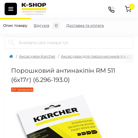
0
0
Опис товару
Відгуків
Доставка та оплата
Аксесуари Karcher
Аксесуари для пароочисників Karcher
Порошковий антинакіпін RM 511
(6x17г) (6.296-193.0)
Хіт продажів