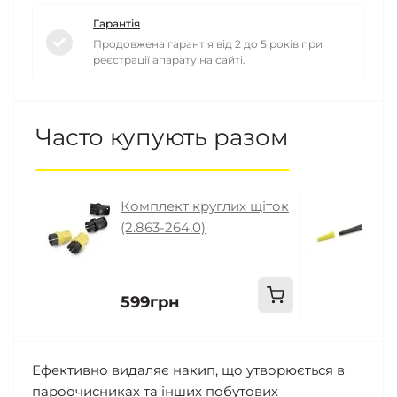
Гарантія
Продовжена гарантія від 2 до 5 років при
реєстрації апарату на сайті.
Часто купують разом
Комплект круглих щіток
К
(2.863-264.0)
с
599грн
4
Ефективно видаляє накип, що утворюється в
пароочисниках та інших побутових