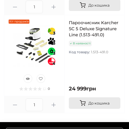
До кошика
Хіт продажів
Пароочисник Karcher
SC 5 Deluxe Signature
3
Line (1.513-491.0)
3
В наявності
Код товару:
1.513-491.0
3
4
24 999грн
0
До кошика