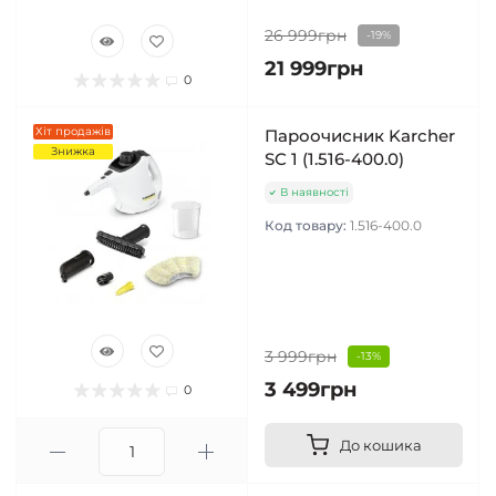
26 999грн
-19%
21 999грн
0
Хіт продажів
Пароочисник Karcher
Знижка
SC 1 (1.516-400.0)
В наявності
Код товару:
1.516-400.0
3 999грн
-13%
3 499грн
0
До кошика