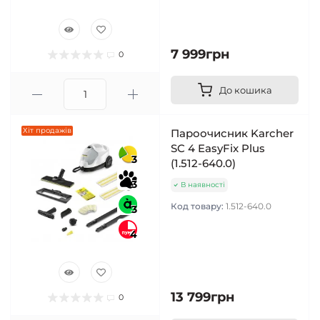
7 999грн
0
До кошика
Хіт продажів
Пароочисник Karcher
SC 4 EasyFix Plus
3
(1.512-640.0)
3
В наявності
Код товару:
1.512-640.0
3
4
13 799грн
0