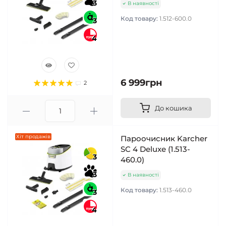
3
В наявності
Код товару:
1.512-600.0
3
4
6 999грн
2
До кошика
Хіт продажів
Пароочисник Karcher
SC 4 Deluxe (1.513-
3
460.0)
3
В наявності
Код товару:
1.513-460.0
3
4