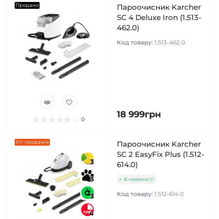
Продано
Пароочисник Karcher
SC 4 Deluxe Iron (1.513-
462.0)
Код товару:
1.513-462.0
18 999грн
0
Хіт продажів
Пароочисник Karcher
SC 2 EasyFix Plus (1.512-
3
614.0)
3
В наявності
Код товару:
1.512-614.0
3
4