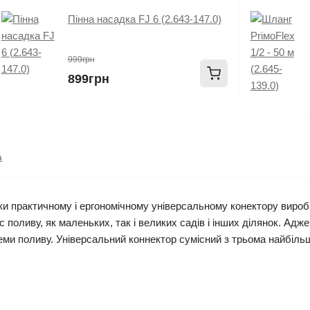
Пінна насадка FJ 6 (2.643-147.0)
999грн
899грн
а
яки практичному і ергономічному універсальному конектору вироб
с поливу, як маленьких, так і великих садів і інших ділянок. А
стеми поливу. Універсальний коннектор сумісний з трьома найбіл