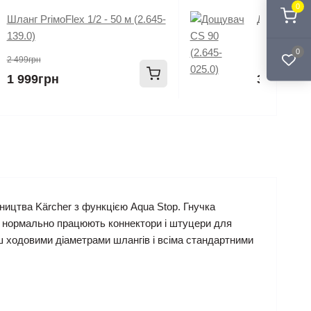
0
Шланг PriмoFlex 1/2 - 50 м (2.645-
Дощувач CS
139.0)
0
2 499грн
1 999грн
349грн
ництва Kärcher з функцією Aqua Stop. Гнучка
дже нормально працюють коннектори і штуцери для
ьш ходовими діаметрами шлангів і всіма стандартними