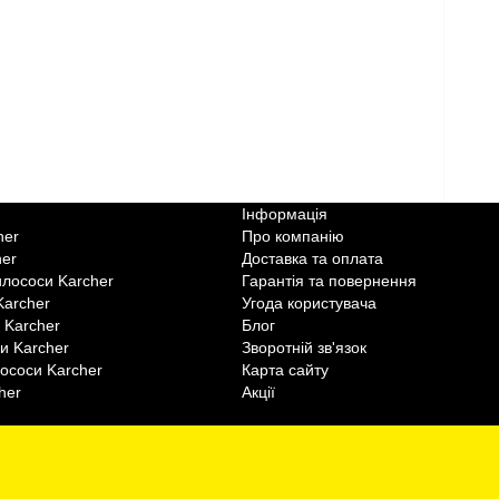
Інформація
her
Про компанію
her
Доставка та оплата
илососи Karcher
Гарантія та повернення
Karcher
Угода користувача
 Karcher
Блог
си Karcher
Зворотній зв'язок
ососи Karcher
Карта сайту
her
Акції