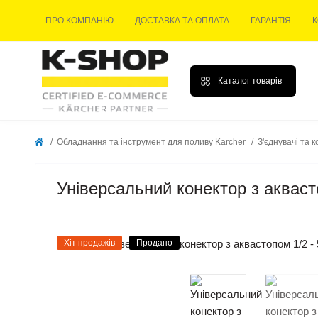
ПРО КОМПАНІЮ
ДОСТАВКА ТА ОПЛАТА
ГАРАНТІЯ
К
Каталог товарів
Обладнання та інструмент для поливу Karcher
З'єднувачі та 
Універсальний конектор з аквастоп
Хіт продажів
Продано