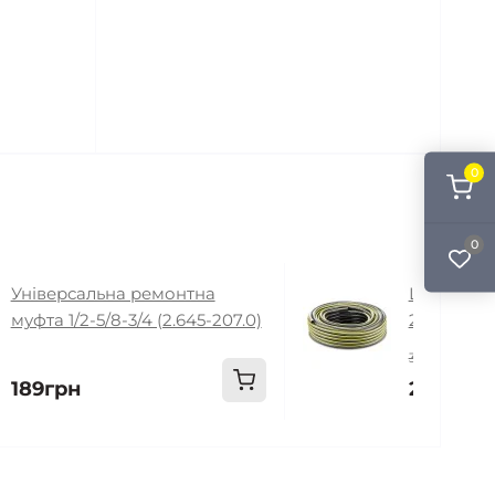
0
0
Універсальна ремонтна
Шланг Per
муфта 1/2-5/8-3/4 (2.645-207.0)
25 м (2.64
3 699грн
189грн
2 999гр