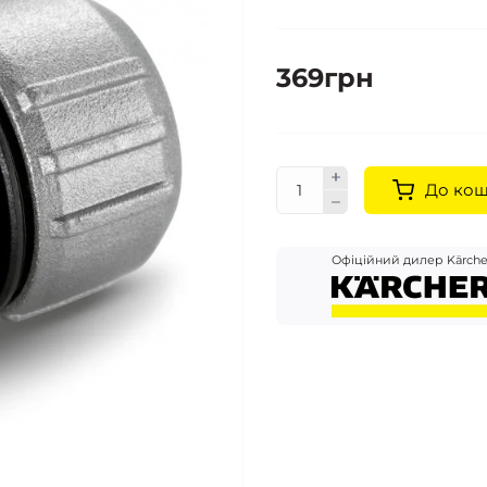
369грн
До ко
Офіційний дилер Kärche