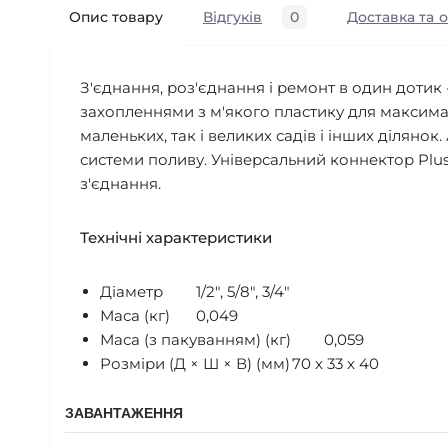
Опис товару
Відгуків
0
Доставка та 
З'єднання, роз'єднання і ремонт в один дотик
захопленнями з м'якого пластику для максима
маленьких, так і великих садів і інших ділян
системи поливу. Універсальний коннектор Plu
з'єднання.
Технічні характеристики
Діаметр
1/2″, 5/8″, 3/4″
Маса (кг)
0,049
Маса (з пакуванням) (кг)
0,059
Розміри (Д × Ш × В) (мм)
70 x 33 x 40
ЗАВАНТАЖЕННЯ