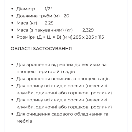
Діаметр
1/2″
Довжина труби (м)
20
Маса (кг)
2,25
Маса (з пакуванням) (кг)
2,329
Розміри (Д × Ш × В) (мм)
285 x 285 x 115
ОБЛАСТІ ЗАСТОСУВАННЯ
Для зрошення від малих до великих за
площею територій і садів
Для зрошення великих за площею садів
Для поливу всіх видів рослин (невеликі
клумби, одиночні або горшкові рослини)
Для поливу всіх видів рослин (невеликі
клумби, одиночні або горшкові рослини)
Для очищення садового обладнання та
меблів