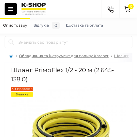
0
0
Опис товару
Відгуків
Доставка та оплата
Обладнання та інструмент для поливу Karcher
Шланги
Ш
Шланг PriмoFlex 1/2 - 20 м (2.645-
138.0)
Хіт продажів
Знижка