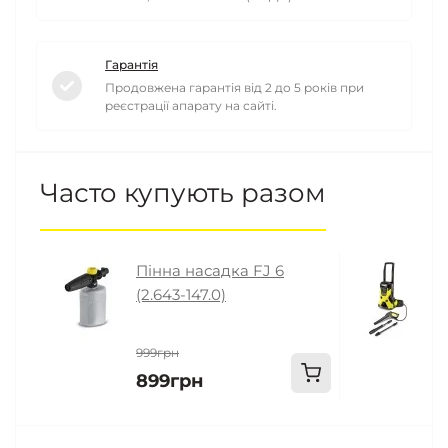
Гарантія
Продовжена гарантія від 2 до 5 років при
реєстрації апарату на сайті.
Часто купують разом
Пінна насадка FJ 6
М
(2.643-147.0)
B
999грн
1
899грн
1