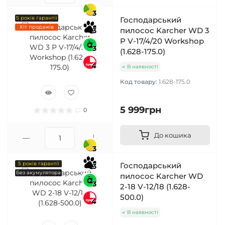
3
5 років гарантії
Господарський
Хіт продажів
пилосос Karcher WD 3
3
P V-17/4/20 Workshop
3
(1.628-175.0)
4
В наявності
Код товару:
1.628-175.0
5 999грн
0
До кошика
3
5 років гарантії
Господарський
3
Без акумулятора
пилосос Karcher WD
3
2-18 V-12/18 (1.628-
500.0)
4
В наявності