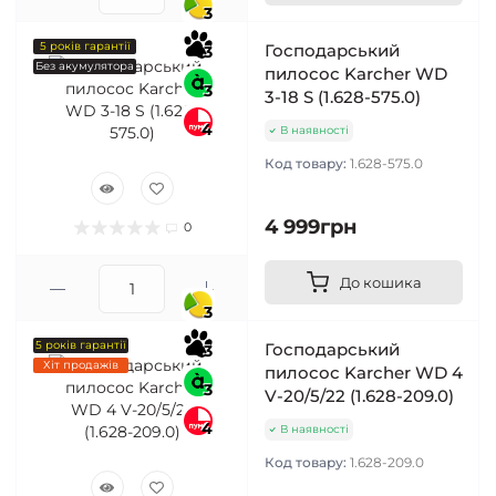
3
5 років гарантії
Господарський
3
Без акумулятора
пилосос Karcher WD
3
3-18 S (1.628-575.0)
4
В наявності
Код товару:
1.628-575.0
4 999грн
0
До кошика
3
5 років гарантії
Господарський
3
Хіт продажів
пилосос Karcher WD 4
3
V-20/5/22 (1.628-209.0)
4
В наявності
Код товару:
1.628-209.0