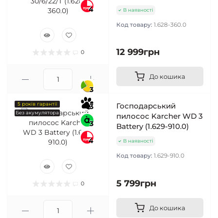
4
В наявності
Код товару:
1.628-360.0
12 999грн
0
До кошика
3
5 років гарантії
Господарський
3
Без акумулятора
пилосос Karcher WD 3
3
Battery (1.629-910.0)
4
В наявності
Код товару:
1.629-910.0
5 799грн
0
До кошика