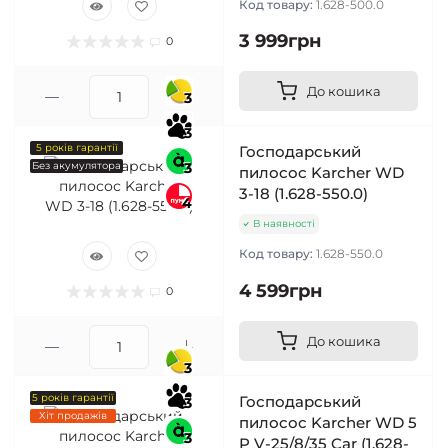
Код товару:
1.628-500.0
3 999грн
0
До кошика
3
3
5 років гарантії
Господарський
Без акумулятора
3
пилосос Karcher WD
3-18 (1.628-550.0)
4
В наявності
Код товару:
1.628-550.0
4 599грн
0
До кошика
3
5 років гарантії
Господарський
3
Хіт продажів
пилосос Karcher WD 5
3
P V-25/8/35 Car (1.628-