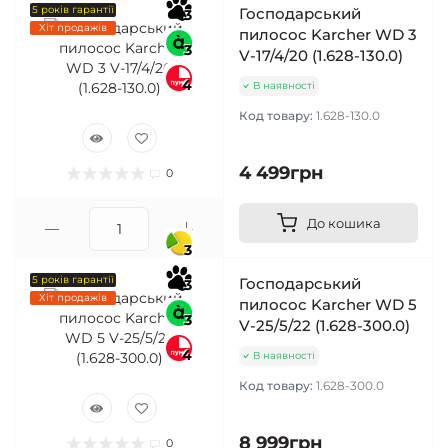
5 років гарантії
Господарський
3
Хіт продажів
пилосос Karcher WD 3
3
V-17/4/20 (1.628-130.0)
4
В наявності
Код товару:
1.628-130.0
4 499грн
0
До кошика
3
5 років гарантії
Господарський
3
Хіт продажів
пилосос Karcher WD 5
3
V-25/5/22 (1.628-300.0)
4
В наявності
Код товару:
1.628-300.0
8 999грн
0