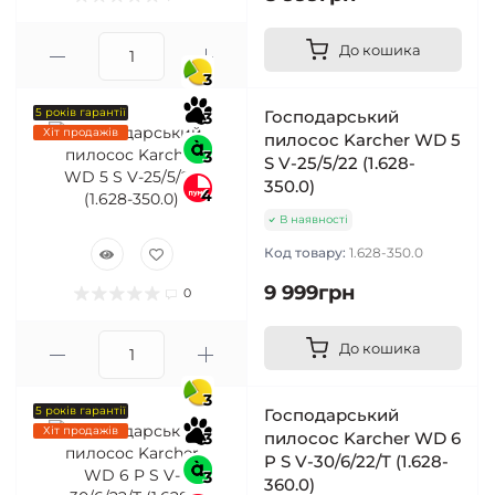
До кошика
3
5 років гарантії
Господарський
3
Хіт продажів
пилосос Karcher WD 5
3
S V-25/5/22 (1.628-
350.0)
4
В наявності
Код товару:
1.628-350.0
9 999грн
0
До кошика
3
5 років гарантії
Господарський
Хіт продажів
пилосос Karcher WD 6
3
P S V-30/6/22/T (1.628-
3
360.0)