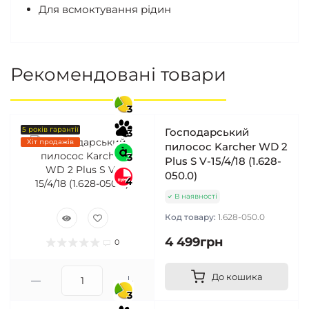
Для всмоктування рідин
Рекомендовані товари
3
5 років гарантії
Господарський
3
Хіт продажів
пилосос Karcher WD 2
3
Plus S V-15/4/18 (1.628-
050.0)
4
В наявності
Код товару:
1.628-050.0
4 499грн
0
До кошика
3