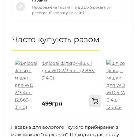
Гарантія
Продовжена гарантія від 2 до 5 років при
реєстрації апарату на сайті.
Часто купують разом
Флісові фільтр-мішки
Ф
для WD 2/3 4шт (2.863-
д
314.0)
4
499грн
5
Насадка для вологого і сухого прибирання з
можливістю "парковки". Підходить для збору