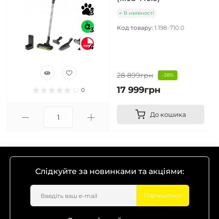
3
В наявності
Код товару:
1.198-710.0
3
4
28 899грн
-38%
17 999грн
0
До кошика
Слідкуйте за новинками та акціями:
Підпишіться