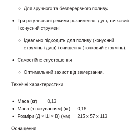
Для зручного та безперервного поливу.
Три регульовані режими розпилення: душ, точковий
і конусний струмені
Ідеально підходить для поливу (конусний
струмінь і душ) і очищення (точковий струмінь).
Cамостійне спустошення
Оптимальний захист від замерзання.
Технічні характеристики
Маса (кг)
0,13
Маса (з пакуванням) (кг)
0,16
Розміри (Д × Ш × В) (мм)
215 x 57 x 113
Оснащення