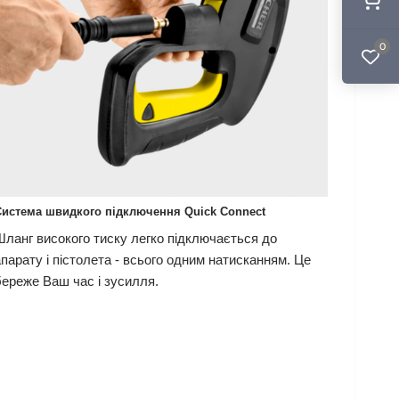
0
Система швидкого підключення
Quick Connect
Шланг високого тиску легко підключається до
апарату і пістолета - всього одним натисканням. Це
береже Ваш час і зусилля.