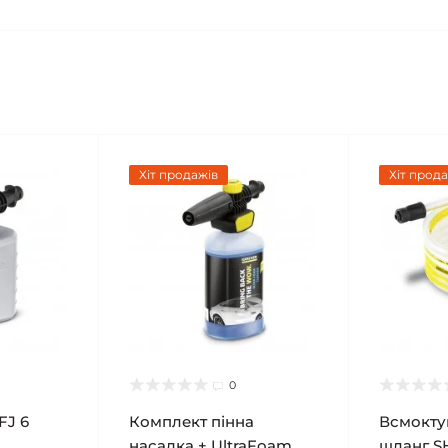
Хіт продажів
Хіт прода
0
FJ 6
Комплект пінна
Всмокту
насадка + UltraFoam
шланг SH