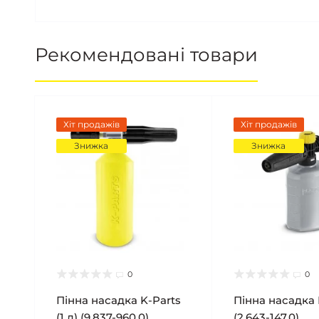
Рекомендовані товари
Хіт продажів
Хіт продажів
Знижка
Знижка
0
0
Пінна насадка K-Parts
Пінна насадка 
(1 л) (9.837-960.0)
(2.643-147.0)