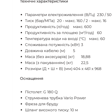
Технічні характеристики
Параметри електроживлення (В/Гц)
230 / 50
Тиск (бар/МПа)
20 - макс. 160 / 2 - макс. 16
Продуктивність (л/год)
макс. 600
Продуктивність за площею (м²/год)
60
Температура води на вході (°C)
макс. 60
Споживана потужність (кВт)
3
Довжина кабелю (м)
5
Маса (без аксесуарів) (кг)
18,88
Маса (з пакуванням) (кг)
22,5
Розміри (Д × Ш × В) (мм)
404 x 461 x 968
Оснащення
Пістолет: G 180 Q
Струменева трубка Vario Power
Фреза для бруду
Шланг високого тиску: 10 м