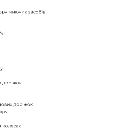
ору миючих засобів
4 "
ту
х доріжок
дових доріжок
іру
а колесах