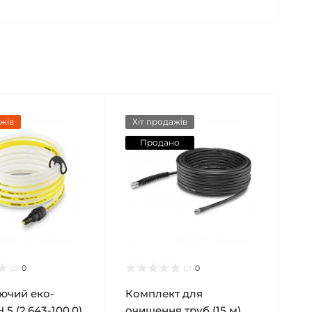
жів
Хіт продажів
Продано
0
0
ючий еко-
Комплект для
 5 (2.643-100.0)
очищення труб (15 м)