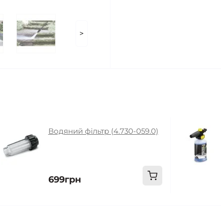
>
Водяний фільтр (4.730-059.0)
699грн