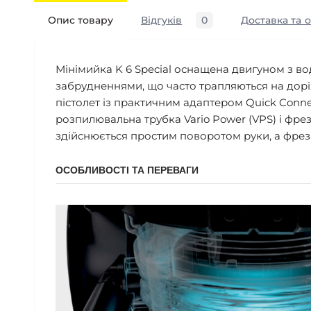
Опис товару
Відгуків
0
Доставка та 
Мінімийка K 6 Special оснащена двигуном з в
забрудненнями, що часто трапляються на дорі
пістолет із практичним адаптером Quick Conne
розпилювальна трубка Vario Power (VPS) і фре
здійснюється простим поворотом руки, а фрез
ОСОБЛИВОСТІ ТА ПЕРЕВАГИ