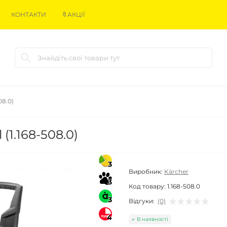
КОНТАКТИ
🔖АКЦІЇ
08.0)
(1.168-508.0)
3
Виробник:
Kärcher
3
Код товару:
1.168-508.0
3
Відгуки:
(0)
4
В наявності