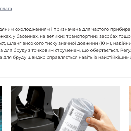
оплата
одяним охолодженням і призначена для частого прибиран
жках, у басейнах, на великих транспортних засобах тощо
ct, шланг високого тиску значної довжини (10 м), надійн
за для бруду з точковим струменем, що обертається. Регу
а для бруду швидко справляється навіть із найстійкіши