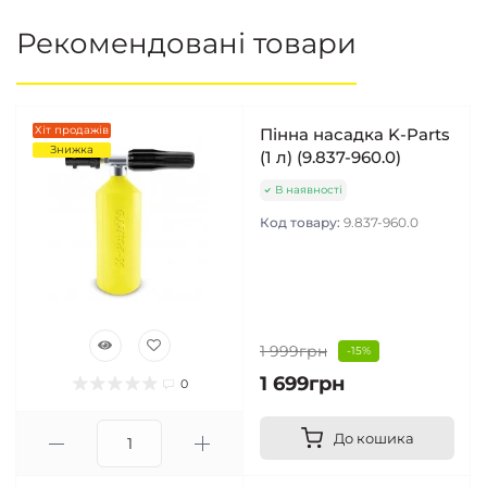
Рекомендовані товари
Хіт продажів
Пінна насадка K-Parts
Знижка
(1 л) (9.837-960.0)
В наявності
Код товару:
9.837-960.0
1 999грн
-15%
1 699грн
0
До кошика