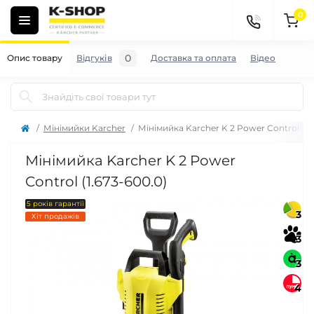
0
0
Опис товару
Відгуків
Доставка та оплата
Відео
Мінімийки Karcher
Мінімийка Karcher K 2 Power Control (1.
Мінімийка Karcher K 2 Power
Control (1.673-600.0)
5 років гарантії
3
Хіт продажів
3
3
4