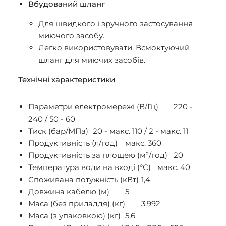
Вбудований шланг
Для швидкого і зручного застосування
миючого засобу.
Легко використовувати. Всмоктуючий
шланг для миючих засобів.
Технічні характеристики
Параметри електромережі (В/Гц)
220 -
240 / 50 - 60
Тиск (бар/МПа)
20 - макс. 110 / 2 - макс. 11
Продуктивність (л/год)
макс. 360
Продуктивність за площею (м²/год)
20
Температура води на вході (°C)
макс. 40
Споживана потужність (кВт)
1,4
Довжина кабелю (м)
5
Маса (без приладдя) (кг)
3,992
Маса (з упаковкою) (кг)
5,6