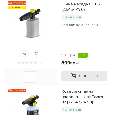
Хіт продажів
Пінна насадка FJ 6
Знижка
(2.643-147.0)
В наявності
Код товару:
2.643-147.0
999грн
-10%
899грн
0
До кошика
Хіт продажів
Комплект пінна
насадка + UltraFoam
(1л) (2.643-143.0)
В наявності