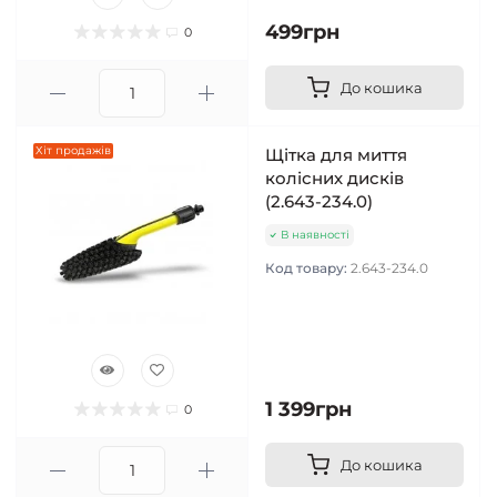
499грн
0
До кошика
Хіт продажів
Щітка для миття
колісних дисків
(2.643-234.0)
В наявності
Код товару:
2.643-234.0
1 399грн
0
До кошика