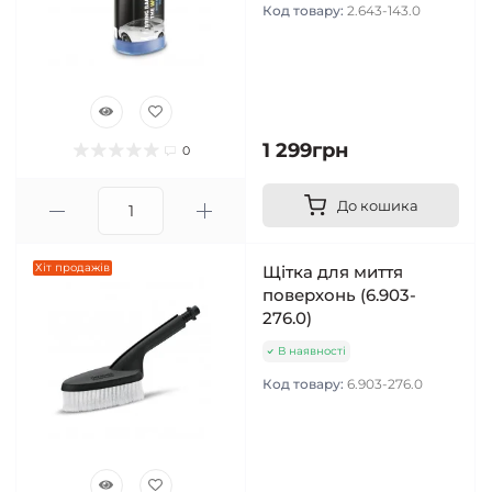
Код товару:
2.643-143.0
1 299грн
0
До кошика
Хіт продажів
Щітка для миття
поверхонь (6.903-
276.0)
В наявності
Код товару:
6.903-276.0