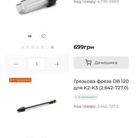
Код товару:
4.730-059.0
699грн
0
До кошика
Хіт продажів
Грязьова фреза DB 120
для K2-K3 (2.642-727.0)
В наявності
Код товару:
2.642-727.0