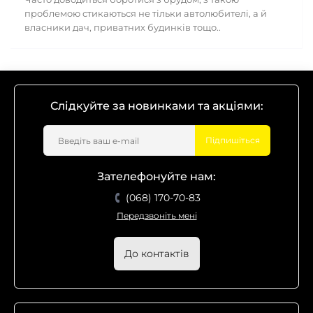
проблемою стикаються не тільки автолюбителі, а й
власники дач, приватних будинків тощо..
Слідкуйте за новинками та акціями:
Підпишіться
Зателефонуйте нам:
(068) 170-70-83
Передзвоніть мені
До контактів