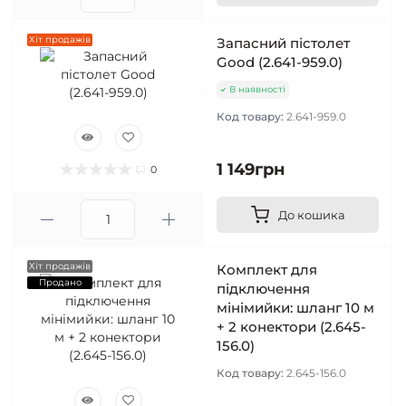
Хіт продажів
Запасний пістолет
Good (2.641-959.0)
В наявності
Код товару:
2.641-959.0
1 149грн
0
До кошика
Хіт продажів
Комплект для
Продано
підключення
мінімийки: шланг 10 м
+ 2 конектори (2.645-
156.0)
Код товару:
2.645-156.0