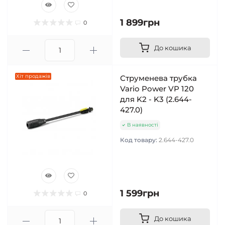
1 899грн
0
До кошика
Хіт продажів
Струменева трубка
Vario Power VP 120
для K2 - K3 (2.644-
427.0)
В наявності
Код товару:
2.644-427.0
1 599грн
0
До кошика