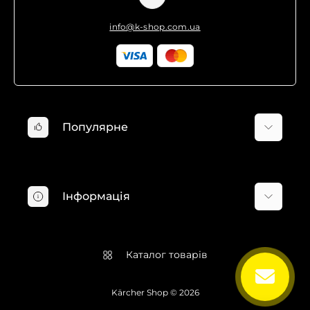
info@k-shop.com.ua
Популярне
Мінімийки Karcher
Пилососи Karcher
Інформація
Господарські пилососи Karcher
Пароочисники Karcher
Про компанію
Електрошвабри Karcher
Доставка та оплата
Каталог товарів
Віконні пилососи Karcher
Гарантія та повернення
Професійні пилососи Karcher
Угода користувача
Kärcher Shop © 2026
Аксесуари Karcher