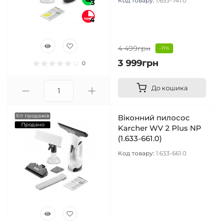
Код товару:
1.633-741.0
3
4
4 499грн
-11%
3 999грн
0
До кошика
Хіт продажів
Віконний пилосос
Продано
Karcher WV 2 Plus NP
(1.633-661.0)
Код товару:
1.633-661.0