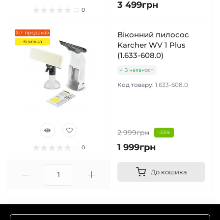
3 499грн
0
Хіт продажів
Віконний пилосос
Знижка
Karcher WV 1 Plus
(1.633-608.0)
В наявності
Код товару:
1.633-608.0
2 999грн
-33%
1 999грн
0
До кошика