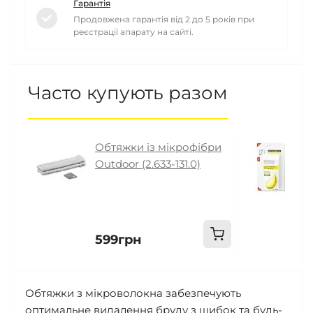
Гарантія
Продовжена гарантія від 2 до 5 років при
реєстрації апарату на сайті.
Часто купують разом
Обтяжки із мікрофібри
К
Outdoor (2.633-131.0)
з
3
599грн
1
Обтяжки з мікроволокна забезпечують
оптимальне видалення бруду з шибок та будь-