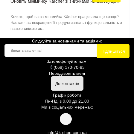
Оновіть мінімийку Kärcher зі знижками на аксесуари!
Хочете, щоб ваша мінімийка Kärcher працювала ще краще?
Настав час покращити її продуктивність і функціональність з
нашою свіжою ак..
Слідкуйте за новинками та акціями:
Підпишіться
Зателефонуйте нам:
(068) 170-70-83
Передзвоніть мені
До контактів
Графік роботи
Пн-Нд: з 9.00 до 21.00
Ми в соціальних мережах:
info@k-shop.com.ua