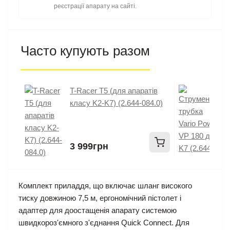
реєстрації апарату на сайті.
Часто купують разом
T-Racer T5 (для апаратів
С
класу K2-K7) (2.644-084.0)
P
4
3 999грн
1
Комплект приладдя, що включає шланг високого
тиску довжиною 7,5 м, ергономічний пістолет і
адаптер для доостащенія апарату системою
швидкороз'ємного з'єднання Quick Connect. Для