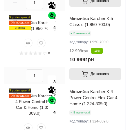
До кошика
3
3
5 років гарантії
Мінімийка Karcher K 5
Хіт продажів
Classic (1.950-700.0)
4
Знижка
В наявності
Код товару:
1.950-700.0
12 999грн
-15%
0
10 999грн
До кошика
3
5 років гарантії
Мінімийка Karcher K 4
3
Хіт продажів
Power Control Flex Car &
3
Home (1.324-309.0)
4
В наявності
Код товару:
1.324-309.0