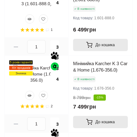
4
В наявності
Код товару:
1.601-888.0
6 499грн
1
До кошика
3
3
5 років гарантії
Мінімийка Karcher K 3 Car
Хіт продажів
3
& Home (1.676-356.0)
Знижка
4
В наявності
Код товару:
1.676-356.0
8 799грн
-15%
7 499грн
2
До кошика
3
3