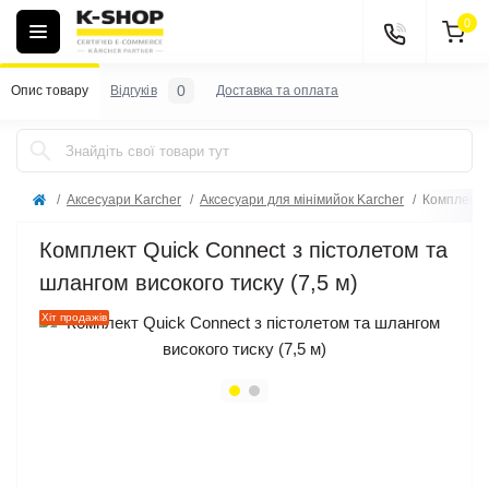
0
0
Опис товару
Відгуків
Доставка та оплата
Аксесуари Karcher
Аксесуари для мінімийок Karcher
Комплект Q
Комплект Quick Connect з пістолетом та
шлангом високого тиску (7,5 м)
Хіт продажів