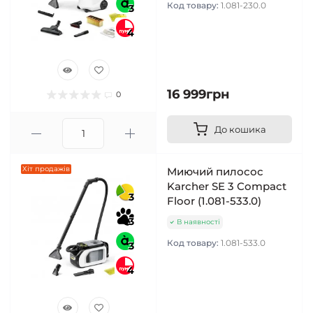
Код товару:
1.081-230.0
3
4
16 999грн
0
До кошика
Хіт продажів
Миючий пилосос
Karcher SE 3 Compact
3
Floor (1.081-533.0)
3
В наявності
Код товару:
1.081-533.0
3
4