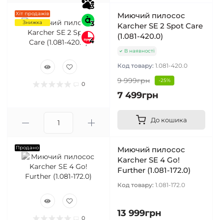
3
Хіт продажів
Миючий пилосос
Знижка
3
Karcher SE 2 Spot Care
(1.081-420.0)
4
В наявності
Код товару:
1.081-420.0
9 999грн
-25%
0
7 499грн
До кошика
Продано
Миючий пилосос
Karcher SE 4 Go!
Further (1.081-172.0)
Код товару:
1.081-172.0
13 999грн
0