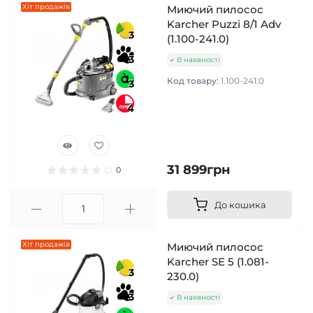
Хіт продажів
Миючий пилосос
Karcher Puzzi 8/1 Adv
3
(1.100-241.0)
3
В наявності
Код товару:
1.100-241.0
3
4
31 899грн
0
До кошика
Хіт продажів
Миючий пилосос
Karcher SE 5 (1.081-
3
230.0)
3
В наявності