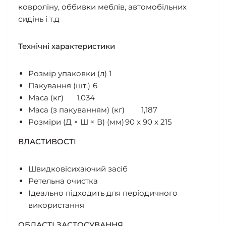
ковроліну, оббивки меблів, автомобільних
сидінь і т.д
Технічні характеристики
Розмір упаковки (л)
1
Пакування (шт.)
6
Маса (кг)
1,034
Маса (з пакуванням) (кг)
1,187
Розміри (Д × Ш × В) (мм)
90 x 90 x 215
ВЛАСТИВОСТІ
Швидковісихаючий засіб
Ретельна очистка
Ідеально підходить для періодичного
використання
ОБЛАСТІ ЗАСТОСУВАННЯ