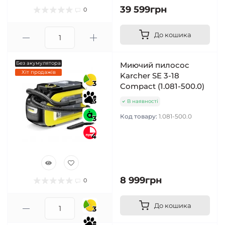
39 599грн
0
До кошика
Без акумулятора
Миючий пилосос
Хіт продажів
Karcher SE 3-18
3
Compact (1.081-500.0)
3
В наявності
Код товару:
1.081-500.0
3
4
8 999грн
0
До кошика
3