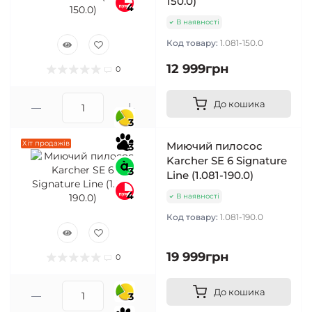
150.0)
4
В наявності
Код товару:
1.081-150.0
12 999грн
0
До кошика
3
Хіт продажів
Миючий пилосос
3
Karcher SE 6 Signature
3
Line (1.081-190.0)
4
В наявності
Код товару:
1.081-190.0
19 999грн
0
До кошика
3