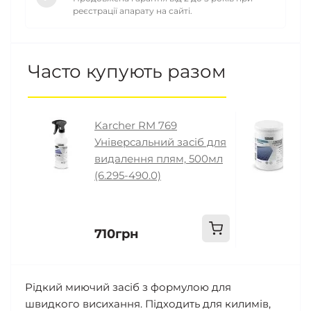
реєстрації апарату на сайті.
Часто купують разом
Karcher RM 769
K
Універсальний засіб для
П
видалення плям, 500мл
ч
(6.295-490.0)
C
8
710грн
8
Рідкий миючий засіб з формулою для
швидкого висихання. Підходить для килимів,