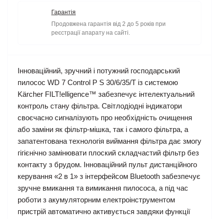
Гарантія
Продовжена гарантія від 2 до 5 років при
реєстрації апарату на сайті.
Інноваційний, зручний і потужний господарський
пилосос WD 7 Control P S 30/6/35/T із системою
Kärcher FILT!elligence™ забезпечує інтелектуальний
контроль стану фільтра. Світлодіодні індикатори
своєчасно сигналізують про необхідність очищення
або заміни як фільтр-мішка, так і самого фільтра, а
запатентована технологія виймання фільтра дає змогу
гігієнічно замінювати плоский складчастий фільтр без
контакту з брудом. Інноваційний пульт дистанційного
керування «2 в 1» з інтерфейсом Bluetooth забезпечує
зручне вмикання та вимикання пилососа, а під час
роботи з акумуляторним електроінструментом
пристрій автоматично активується завдяки функції