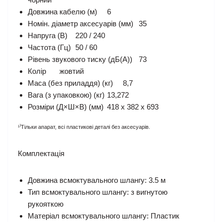
Довжина кабелю (м)
6
Номін. діаметр аксесуарів (мм)
35
Напруга (В)
220 / 240
Частота (Гц)
50 / 60
Рівень звукового тиску (дБ(А))
73
Колір
жовтий
Маса (без приладдя) (кг)
8,7
Вага (з упаковкою) (кг)
13,272
Розміри (Д×Ш×В) (мм)
418 x 382 x 693
¹⁾Тільки апарат, всі пластикові деталі без аксесуарів.
Комплектація
Довжина всмоктувального шлангу: 3.5 м
Тип всмоктувального шлангу: з вигнутою
рукояткою
Матеріал всмоктувального шлангу: Пластик