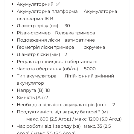
Акумуляторний ✅
Акумуляторна платформа
Акумуляторна
платформа 18 В
Діаметр зрізу (см)
30
Різак-стример
Головка тримера
Подовження ліски
автмоатичне
Геометрія ліски тримера
скручена
Діаметр ліски (мм)
2
Регулятор швидкості обертання
ні
Частота обертання (об/хв)
8000
Тип акумулятора
Літій-іонний змінний
акумулятор
Напруга (В)
18
Ємність (Ач)
2
Необхідна кількість акумуляторів (шт.)
2
Продуктивність від заряду батареї * (м)
макс. 600 (2,5 Aгод) / макс. 1200 (5,0 Aгод)
Час роботи від 1 заряду (хв)
макс. 35 (2,5
Aгод) / макс. 70 (5,0 Aгод)