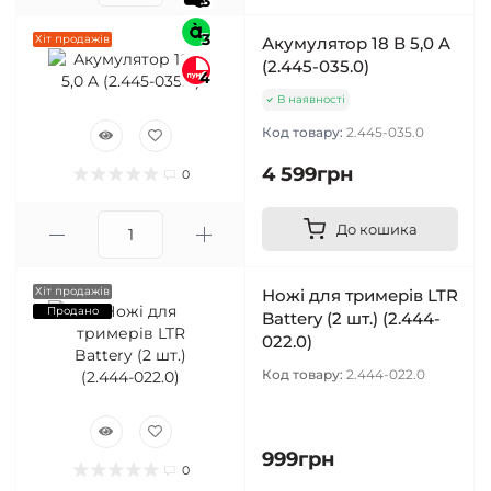
3
3
Хіт продажів
Акумулятор 18 В 5,0 A
(2.445-035.0)
4
В наявності
Код товару:
2.445-035.0
4 599грн
0
До кошика
Хіт продажів
Ножі для тримерів LTR
Продано
Battery (2 шт.) (2.444-
022.0)
Код товару:
2.444-022.0
999грн
0