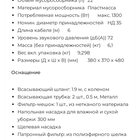
Объем мусоросборника (л)
22
Материал мусоросборника
Пластмасса
Потребляемая мощность (Вт)
макс. 1300
Номин. диаметр принадлежностей
НД 35
Длина кабеля (м)
6
Уровень звукового давления (дБ(А))
72
Масса (без принадлежностей) (кг)
6,1
Вес вкл. упаковка (кг)
9,298
Размеры (Д х Ш х В) (мм)
380 x 370 x 480
Оснащение
Всасывающий шланг: 1.9 м, с коленом
Всасывающая трубка: 2 шт., 0.5 м, Металл
Фильтр-мешок: 1 шт., из нетканого материала
Напольная насадка для влажной и сухой
уборки: 300 мм
Щелевая насадка
Патронный фильтр: из полиэфирного шелка