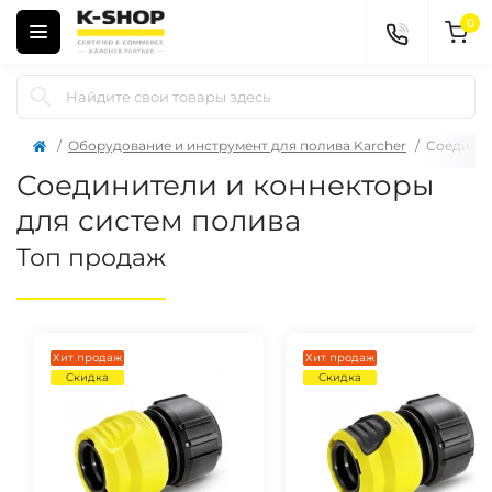
0
Оборудование и инструмент для полива Karcher
Соединит
Соединители и коннекторы
для систем полива
Топ продаж
Хит продаж
Хит продаж
Скидка
Скидка