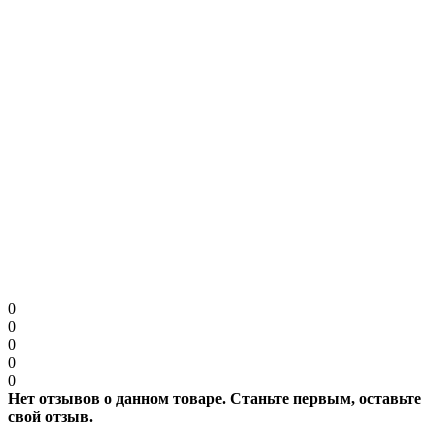
Примечание:
HTML разметка не поддерживается! Используйте обычный
текст.
Продолжить
0
0
0
0
0
Нет отзывов о данном товаре. Станьте первым, оставьте
свой отзыв.