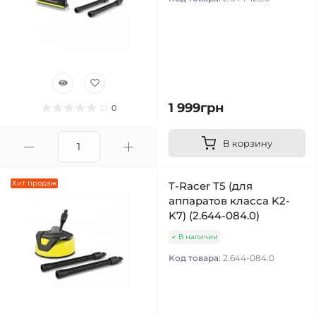
1 999грн
0
В корзину
Хит продаж
T-Racer T5 (для
аппаратов класса K2-
K7) (2.644-084.0)
В наличии
Код товара:
2.644-084.0