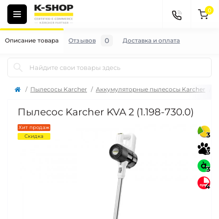
0
0
Описание товара
Отзывов
Доставка и оплата
Пылесосы Karcher
Аккумуляторные пылесосы Karcher
П
Пылесос Karcher KVA 2 (1.198-730.0)
Хит продаж
3
Скидка
3
3
4