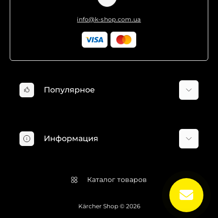
info@k-shop.com.ua
Популярное
Минимойки Karcher
Пылесосы Karcher
Информация
Хозяйственные пылесосы Karcher
Пароочистители Karcher
О компании
Электрошвабры Karcher
Доставка и оплата
Каталог товаров
Оконные пылесосы Karcher
Гарантия и возврат
Профессиональные пылесосы Karcher
Пользовательское соглашение
Kärcher Shop © 2026
Аксессуары Karcher