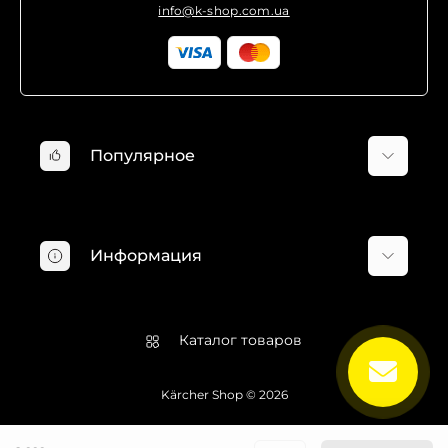
info@k-shop.com.ua
Популярное
Минимойки Karcher
Пылесосы Karcher
Информация
Хозяйственные пылесосы Karcher
Пароочистители Karcher
О компании
Электрошвабры Karcher
Доставка и оплата
Каталог товаров
Оконные пылесосы Karcher
Гарантия и возврат
Профессиональные пылесосы Karcher
Пользовательское соглашение
Kärcher Shop © 2026
Аксессуары Karcher
Блог