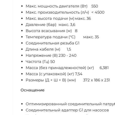
Макс. мощность двигателя (Вт)
550
Макс. производительность (л/ч)
< 4500
Макс. высота подачи (м)
макс. 36
Давление (бар)
макс. 3,6
Высота всасывания (м)
8
Температура подачи (°C)
макс. 35
Соединительная резьба
G1
Длина кабеля (м)
1,5
Напряжение (В)
230 - 240
Частота (Гц)
50
Масса (без принадлежностей) (кг)
6,381
Масса (с упаковкой) (кг)
7,54
Размеры (Д × Ш × В) (мм)
372 x 186 x 231
Оснащение
Оптимизированный соединительный патру
Соединительный адаптер G1 для насосов