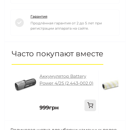
Гарантия
Продлённая гарантия от 2 до 5 лет при
регистрации аппарата на сайте.
Часто покупают вместе
Аккумулятор Battery
У
Power 4/25 (2.443-002.0)
р
2
999грн
5
Роликовая щетка для уборки каменных полов