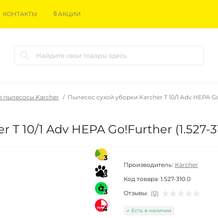
КОНТАКТЫ
🔖АКЦИИ
 пылесосы Karcher
Пылесос сухой уборки Karcher T 10/1 Adv HEPA Go!F
T 10/1 Adv HEPA Go!Further (1.527-3
3
Производитель:
Kärcher
3
Код товара:
1.527-310.0
3
Отзывы:
(0)
4
Есть в наличии