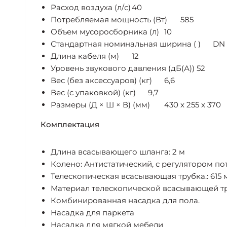
Расход воздуха (л/с)
40
Потребляемая мощность (Вт)
585
Объем мусоросборника (л)
10
Стандартная номинальная ширина ( )
DN 
Длина кабеля (м)
12
Уровень звукового давления (дБ(А))
52
Вес (без аксессуаров) (кг)
6,6
Вес (с упаковкой) (кг)
9,7
Размеры (Д × Ш × В) (мм)
430 x 255 x 370
Комплектация
Длина всасывающего шланга: 2 м
Колено: Антистатический, с регулятором по
Телескопическая всасывающая трубка.: 615 
Материал телескопической всасывающей т
Комбинированная насадка для пола.
Насадка для паркета
Насадка для мягкой мебели