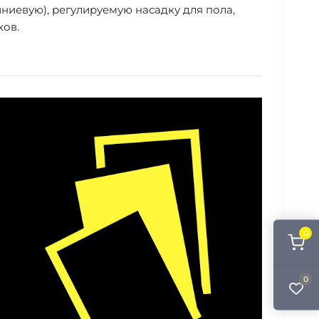
ниевую), регулируемую насадку для пола,
ков.
0
0