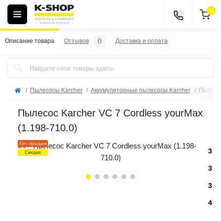
0
0
Описание товара
Отзывов
Доставка и оплата
Пылесосы Karcher
Аккумуляторные пылесосы Karcher
Пылесос
Пылесос Karcher VC 7 Cordless yourMax
(1.198-710.0)
Хит продаж
3
Скидка
3
3
4