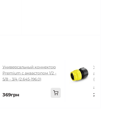
Универсальный коннектор
Универса
Premium с аквастопом 1/2 -
аквастопом
5/8 - 3/4 (2.645-196.0)
(2.645-202
249грн
369грн
229грн