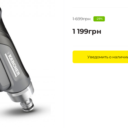
1 699грн
-29%
1 199грн
Уведомить о наличи