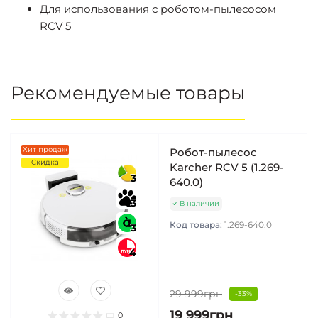
Для использования с роботом-пылесосом
RCV 5
Рекомендуемые товары
Хит продаж
Робот-пылесос
Скидка
Karcher RCV 5 (1.269-
3
640.0)
3
В наличии
Код товара:
1.269-640.0
3
4
29 999грн
-33%
19 999грн
0