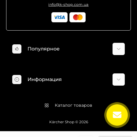
info@k-shop.com.ua
Популярное
Минимойки Karcher
Пылесосы Karcher
Информация
Хозяйственные пылесосы Karcher
Пароочистители Karcher
О компании
Электрошвабры Karcher
Доставка и оплата
Каталог товаров
Оконные пылесосы Karcher
Гарантия и возврат
Профессиональные пылесосы Karcher
Пользовательское соглашение
Kärcher Shop © 2026
Аксессуары Karcher
Блог