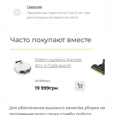
Гарантия
Продлённая гарантия от 2 до 5 лет при
регистрации аппарата на сайте.
Часто покупают вместе
Робот-пылесос Karcher
Н
RCV 5 (1.269-640.0)
н
(
29 999грн
19 999грн
3
Для обеспечения высокого качества уборки на
протяжении всего срока службы робота-