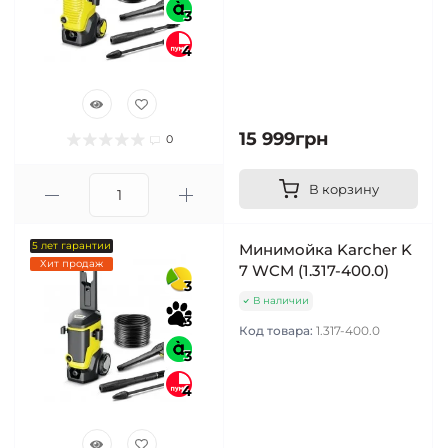
3
4
15 999грн
0
В корзину
5 лет гарантии
Минимойка Karcher K
Хит продаж
7 WCM (1.317-400.0)
3
В наличии
3
Код товара:
1.317-400.0
3
4