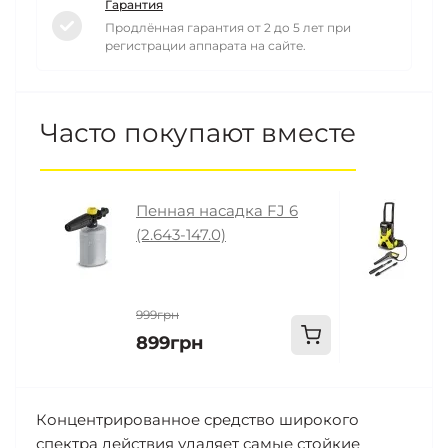
Гарантия
Продлённая гарантия от 2 до 5 лет при
регистрации аппарата на сайте.
Часто покупают вместе
Пенная насадка FJ 6
М
(2.643-147.0)
B
999грн
1
899грн
1
Концентрированное средство широкого
спектра действия удаляет самые стойкие