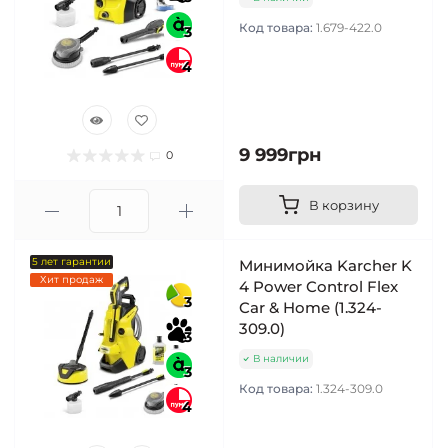
Код товара:
1.679-422.0
3
4
9 999грн
0
В корзину
5 лет гарантии
Минимойка Karcher K
Хит продаж
4 Power Control Flex
3
Car & Home (1.324-
309.0)
3
В наличии
3
Код товара:
1.324-309.0
4