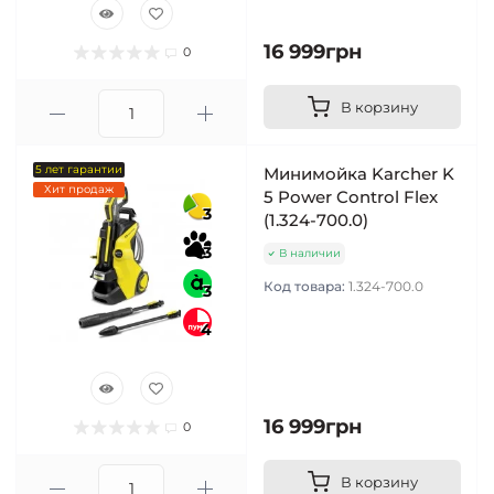
16 999грн
0
В корзину
5 лет гарантии
Минимойка Karcher K
Хит продаж
5 Power Control Flex
3
(1.324-700.0)
3
В наличии
Код товара:
1.324-700.0
3
4
16 999грн
0
В корзину