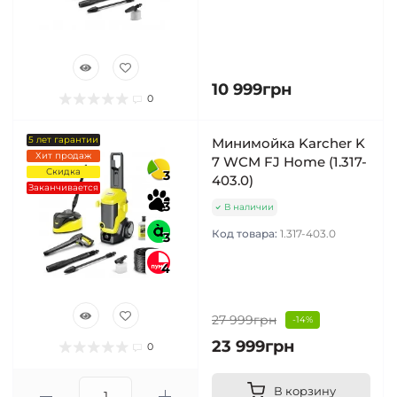
10 999грн
0
5 лет гарантии
Минимойка Karcher K
Хит продаж
7 WCM FJ Home (1.317-
Скидка
3
403.0)
Заканчивается
3
В наличии
Код товара:
1.317-403.0
3
4
27 999грн
-14%
23 999грн
0
В корзину