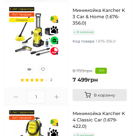
5 лет гарантии
Минимойка Karcher K
Хит продаж
3 Car & Home (1.676-
Скидка
3
356.0)
3
В наличии
Код товара:
1.676-356.0
3
4
8 799грн
-15%
7 499грн
2
В корзину
5 лет гарантии
Минимойка Karcher K
Хит продаж
4 Classic Car (1.679-
3
422.0)
3
В наличии