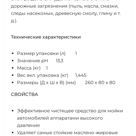
дорожные загрязнения (пыль, масла, смазки,
следы насекомых, древесную смолу, глину и т.
д.).
Технические характеристики
Размер упаковки (л)
1
Значение pH
13,3
Масса (кг)
1
Вес вкл. упаковка (кг)
1,445
Размеры (Д х Ш х В) (мм)
260 x 80 x 80
СВОЙСТВА
Эффективное чистящее средство для мойки
автомобилей аппаратами высокого
давления
Удаляет самые стойкие масляно-жировые