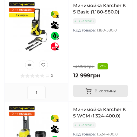
5 лет гарантии
Минимойка Karcher K
Хит продаж
5 Basic (1.180-580.0)
Скидка
3
В наличии
3
Код товара:
1.180-580.0
3
4
13 999грн
-7%
12 999грн
0
В корзину
5 лет гарантии
Минимойка Karcher K
Хит продаж
5 WCM (1.324-400.0)
3
В наличии
3
Код товара:
1.324-400.0