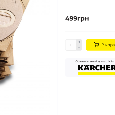
499грн
В корз
Официальный дилер Kärc