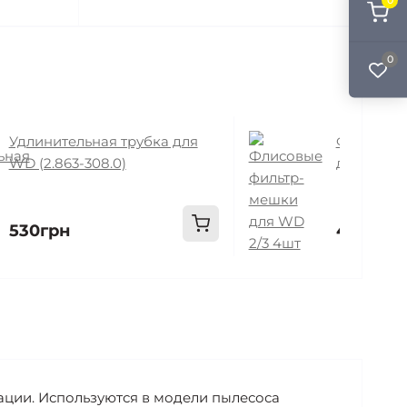
0
0
Удлинительная трубка для
Флисовые
WD (2.863-308.0)
для WD 2/3
530грн
499грн
ации. Используются в модели пылесоса